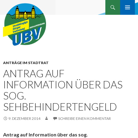
Suchen
Unabhängige Bürgervertretung
ZUM
INHALT
Aschaffenburg
SPRINGEN
ANTRÄGE IM STADTRAT
ANTRAG AUF
INFORMATION ÜBER DAS
SOG.
SEHBEHINDERTENGELD
9. DEZEMBER 2014
SCHREIBE EINEN KOMMENTAR
Antrag auf Information über das sog.