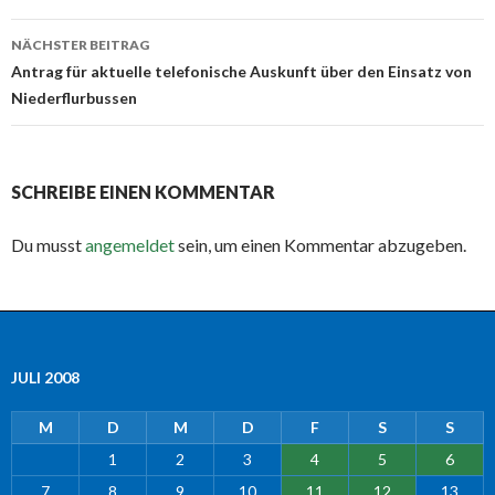
NÄCHSTER BEITRAG
Antrag für aktuelle telefonische Auskunft über den Einsatz von
Niederflurbussen
SCHREIBE EINEN KOMMENTAR
Du musst
angemeldet
sein, um einen Kommentar abzugeben.
JULI 2008
M
D
M
D
F
S
S
1
2
3
4
5
6
7
8
9
10
11
12
13