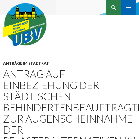
Suchen
Unabhängige Bürgervertretung
ZUM
INHALT
Aschaffenburg
SPRINGEN
ANTRÄGE IM STADTRAT
ANTRAG AUF
EINBEZIEHUNG DER
STÄDTISCHEN
BEHINDERTENBEAUFTRAGT
ZUR AUGENSCHEINNAHME
DER