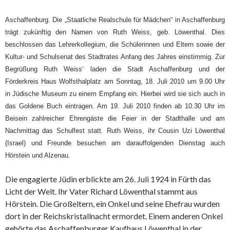
Aschaffenburg. Die „Staatliche Realschule für Mädchen“ in Aschaffenburg
trägt zukünftig den Namen von Ruth Weiss, geb. Löwenthal. Dies
beschlossen das Lehrerkollegium, die Schülerinnen und Eltern sowie der
Kultur- und Schulsenat des Stadtrates Anfang des Jahres einstimmig.
Zur
Begrüßung Ruth Weiss‘ laden die Stadt Aschaffenburg und der
Förderkreis Haus Wolfsthalplatz am Sonntag, 18. Juli 2010 um 9.00 Uhr
in Jüdische Museum zu einem Empfang ein. Hierbei wird sie sich auch in
das Goldene Buch eintragen.
Am 19. Juli 2010 finden ab 10.30 Uhr im
Beisein zahlreicher Ehrengäste die Feier in der Stadthalle und am
Nachmittag das Schulfest statt. Ruth Weiss, ihr Cousin Uzi Löwenthal
(Israel) und Freunde besuchen am darauffolgenden Dienstag auch
Hörstein und Alzenau.
Die engagierte Jüdin erblickte am 26. Juli 1924 in Fürth das
Licht der Welt. Ihr Vater Richard Löwenthal stammt aus
Hörstein. Die Großeltern, ein Onkel und seine Ehefrau wurden
dort in der Reichskristallnacht ermordet. Einem anderen Onkel
gehörte das Aschaffenburger Kaufhaus Löwenthal in der