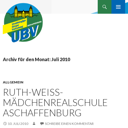
Suchen
Unabhängige Bürgervertretung
ZUM
INHALT
Aschaffenburg
SPRINGEN
Archiv für den Monat: Juli 2010
ALLGEMEIN
RUTH-WEISS-
MÄDCHENREALSCHULE
ASCHAFFENBURG
10. JULI 2010
SCHREIBE EINEN KOMMENTAR