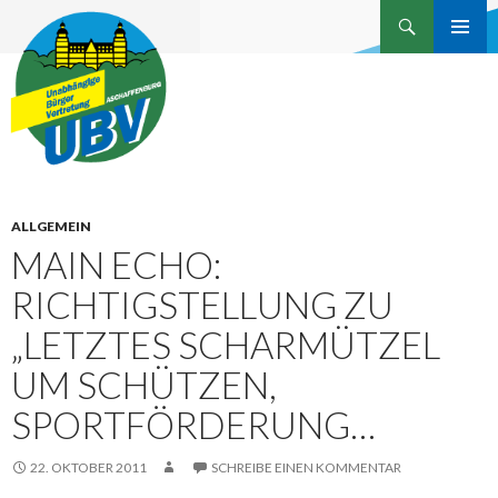
Suchen
Unabhängige Bürgervertretung
ZUM
INHALT
Aschaffenburg
SPRINGEN
ALLGEMEIN
MAIN ECHO:
RICHTIGSTELLUNG ZU
„LETZTES SCHARMÜTZEL
UM SCHÜTZEN,
SPORTFÖRDERUNG…
22. OKTOBER 2011
SCHREIBE EINEN KOMMENTAR