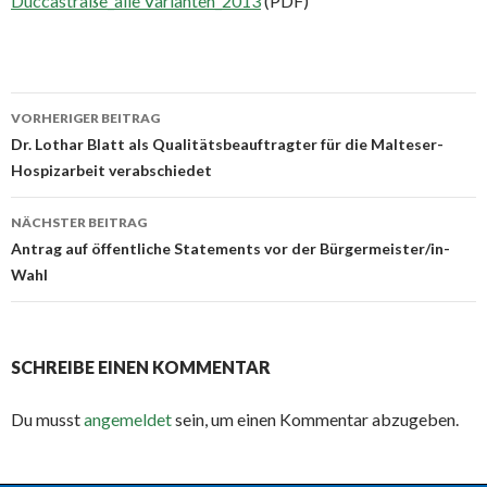
Duccastraße_alle Varianten_2013
(PDF)
Beitrags-
VORHERIGER BEITRAG
Navigation
Dr. Lothar Blatt als Qualitätsbeauftragter für die Malteser-
Hospizarbeit verabschiedet
NÄCHSTER BEITRAG
Antrag auf öffentliche Statements vor der Bürgermeister/in-
Wahl
SCHREIBE EINEN KOMMENTAR
Du musst
angemeldet
sein, um einen Kommentar abzugeben.