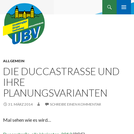
Suchen
Unabhängige Bürgervertretung
ZUM
INHALT
Aschaffenburg
SPRINGEN
ALLGEMEIN
DIE DUCCASTRASSE UND I
HRE P
LANUNGSVARIANTEN
31. MÄRZ 2014
SCHREIBE EINEN KOMMENTAR
Mal sehen wie es wird…